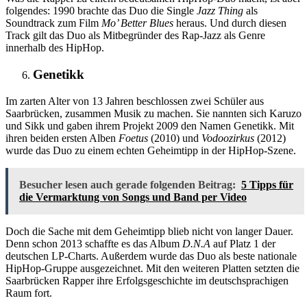
folgendes: 1990 brachte das Duo die Single
Jazz Thing
als
Soundtrack zum Film
Mo’ Better Blues
heraus. Und durch diesen
Track gilt das Duo als Mitbegründer des Rap-Jazz als Genre
innerhalb des HipHop.
Genetikk
Im zarten Alter von 13 Jahren beschlossen zwei Schüler aus
Saarbrücken, zusammen Musik zu machen. Sie nannten sich Karuzo
und Sikk und gaben ihrem Projekt 2009 den Namen Genetikk. Mit
ihren beiden ersten Alben
Foetus
(2010) und
Vodoozirkus
(2012)
wurde das Duo zu einem echten Geheimtipp in der HipHop-Szene.
Besucher lesen auch gerade folgenden Beitrag:
5 Tipps für
die Vermarktung von Songs und Band per Video
Doch die Sache mit dem Geheimtipp blieb nicht von langer Dauer.
Denn schon 2013 schaffte es das Album
D.N.A
auf Platz 1 der
deutschen LP-Charts. Außerdem wurde das Duo als beste nationale
HipHop-Gruppe ausgezeichnet. Mit den weiteren Platten setzten die
Saarbrücken Rapper ihre Erfolgsgeschichte im deutschsprachigen
Raum fort.