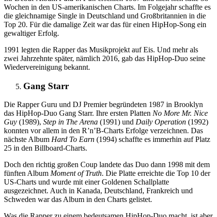
Wochen in den US-amerikanischen Charts. Im Folgejahr schaffte es
die gleichnamige Single in Deutschland und Großbritannien in die
Top 20. Für die damalige Zeit war das für einen HipHop-Song ein
gewaltiger Erfolg.
1991 legten die Rapper das Musikprojekt auf Eis. Und mehr als
zwei Jahrzehnte später, nämlich 2016, gab das HipHop-Duo seine
Wiedervereinigung bekannt.
Gang Starr
Die Rapper Guru und DJ Premier begründeten 1987 in Brooklyn
das HipHop-Duo Gang Starr. Ihre ersten Platten
No More Mr. Nice
Guy
(1989),
Step in The Arena
(1991) und
Daily Operation
(1992)
konnten vor allem in den R’n’B-Charts Erfolge verzeichnen. Das
nächste Album
Hard To Earn
(1994) schaffte es immerhin auf Platz
25 in den Billboard-Charts.
Doch den richtig großen Coup landete das Duo dann 1998 mit dem
fünften Album
Moment of Truth
. Die Platte erreichte die Top 10 der
US-Charts und wurde mit einer Goldenen Schallplatte
ausgezeichnet. Auch in Kanada, Deutschland, Frankreich und
Schweden war das Album in den Charts gelistet.
Was die Rapper zu einem bedeutsamen HipHop-Duo macht, ist aber