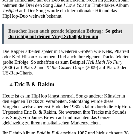
nahmen die Drei den Song
Like I Love You
für Timberlakes Album
Justified
auf. Der Song wurde ein internationaler Hit und das
HipHop-Duo weltweit bekannt.
Besucher lesen auch gerade folgenden Beitrag:
So gehst
du richtig mit deinen Vinyl-Schallplatten um
Die Rapper arbeiten später mit weiteren Größen wie Kelis, Pharrell
oder Keri Hilson zusammen. Und auch ihre eigenen Tracks feierten
große Erfolge. So schafften es zum Beispiel
Hell Hath No Fury
(2006) auf Platz 2 und
Til the Casket Drops
(2009) auf Platz 3 der
US-Rap-Charts.
Eric B & Rakim
Heute ist es im HipHop längst normal, Songs anderer Künstler in
den eigenen Tracks zu verarbeiten. Salonfähig wurde diese
Vorgehensweise aber erst Ende der 1980er-Jahre durch die HipHop-
Urgesteine Eric B. & Rakim. Sie werteten ihre Tracks mit Sounds
aus Songs von James Brown auf und machten das Ganze
gleichzeitig zu ihrem musikalischen Markenzeichen.
Ihr Debüt-Album
Paid in Full
erschien 1987 und hielt sich satte 38