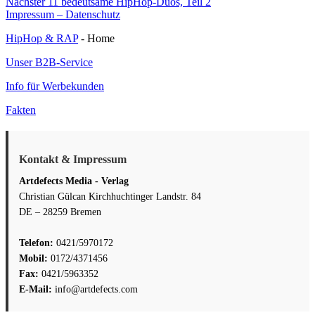
Nächster
Nächster
11 bedeutsame HipHop-Duos, Teil 2
Beitrag:
Impressum – Datenschutz
HipHop & RAP
- Home
Unser B2B-Service
Info für Werbekunden
Fakten
Kontakt & Impressum
Artdefects Media - Verlag
Christian Gülcan Kirchhuchtinger Landstr. 84
DE – 28259 Bremen
Telefon:
0421/5970172
Mobil:
0172/4371456
Fax:
0421/5963352
E-Mail:
info@artdefects.com