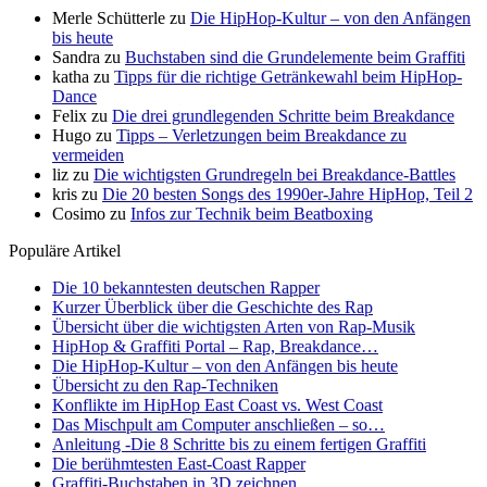
Merle Schütterle
zu
Die HipHop-Kultur – von den Anfängen
bis heute
Sandra
zu
Buchstaben sind die Grundelemente beim Graffiti
katha
zu
Tipps für die richtige Getränkewahl beim HipHop-
Dance
Felix
zu
Die drei grundlegenden Schritte beim Breakdance
Hugo
zu
Tipps – Verletzungen beim Breakdance zu
vermeiden
liz
zu
Die wichtigsten Grundregeln bei Breakdance-Battles
kris
zu
Die 20 besten Songs des 1990er-Jahre HipHop, Teil 2
Cosimo
zu
Infos zur Technik beim Beatboxing
Populäre Artikel
Die 10 bekanntesten deutschen Rapper
Kurzer Überblick über die Geschichte des Rap
Übersicht über die wichtigsten Arten von Rap-Musik
HipHop & Graffiti Portal – Rap, Breakdance…
Die HipHop-Kultur – von den Anfängen bis heute
Übersicht zu den Rap-Techniken
Konflikte im HipHop East Coast vs. West Coast
Das Mischpult am Computer anschließen – so…
Anleitung -Die 8 Schritte bis zu einem fertigen Graffiti
Die berühmtesten East-Coast Rapper
Graffiti-Buchstaben in 3D zeichnen