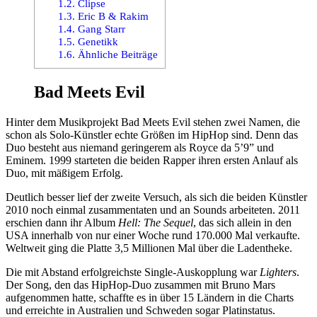
1.2.
Clipse
1.3.
Eric B & Rakim
1.4.
Gang Starr
1.5.
Genetikk
1.6.
Ähnliche Beiträge
Bad Meets Evil
Hinter dem Musikprojekt Bad Meets Evil stehen zwei Namen, die
schon als Solo-Künstler echte Größen im HipHop sind. Denn das
Duo besteht aus niemand geringerem als Royce da 5’9” und
Eminem. 1999 starteten die beiden Rapper ihren ersten Anlauf als
Duo, mit mäßigem Erfolg.
Deutlich besser lief der zweite Versuch, als sich die beiden Künstler
2010 noch einmal zusammentaten und an Sounds arbeiteten. 2011
erschien dann ihr Album
Hell: The Sequel
, das sich allein in den
USA innerhalb von nur einer Woche rund 170.000 Mal verkaufte.
Weltweit ging die Platte 3,5 Millionen Mal über die Ladentheke.
Die mit Abstand erfolgreichste Single-Auskopplung war
Lighters
.
Der Song, den das HipHop-Duo zusammen mit Bruno Mars
aufgenommen hatte, schaffte es in über 15 Ländern in die Charts
und erreichte in Australien und Schweden sogar Platinstatus.