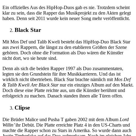
Ein offizielles Aus des HipHop-Duos gab es nie. Trotzdem scheint
klar zu sein, dass die Rapper das Musikprojekt zu den Akten gelegt
haben. Denn seit 2011 wurde kein neuer Song mehr veröffentlicht.
Black Star
Mit Mos Def und Talib Kweli besteht das HipHop-Duo Black Star
aus zwei Rappern, die längst zu den etablieren Größen der Szene
gehören. Doch ohne die Formation als Duo wären die Künstler
nicht dort, wo sie heute sind.
Denn als sich die beiden Rapper 1997 als Duo zusammentaten,
legten sie den Grundstein für ihre Musikkarrieren. Und das ist
wirklich nicht übertrieben. Black Star brachte nämlich mit
Mos Def
& Talib Kweli Are Black Star
nur ein einziges Album auf den Markt.
Doch diese eine Platte reichte aus, um die Künstler berühmt und
erfolgreich zu machen. Danach standen ihnen alle Türen offen.
Clipse
Die Brüder Malice und Pusha T gaben 2002 mit dem Album
Lord
Willin’
ihr Debüt. Die Platte erreichte Platz 4 in den US-Charts und
machte die Rapper schon zu Stars in Amerika. So wurde dann auch
Justin Timberlake auf das Duo aufmerksam. Noch im gleichen Jahr