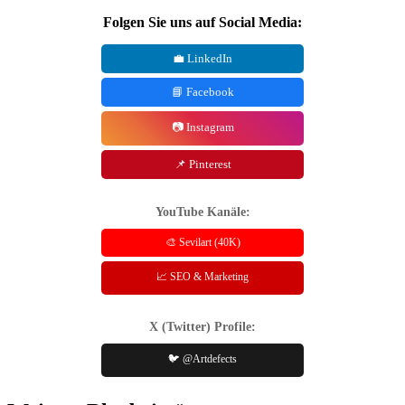
Folgen Sie uns auf Social Media:
💼 LinkedIn
📘 Facebook
📷 Instagram
📌 Pinterest
YouTube Kanäle:
🎨 Sevilart (40K)
📈 SEO & Marketing
X (Twitter) Profile:
🐦 @Artdefects