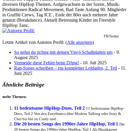
diversen HipHop Themen. Aufgewachsen in der Szene, Musik-
Produktionen Radical Movement, Bad Taste Anfang 90. Mitglieder
in Graffiti Crews, Tag ICE , Ende der 80er auch mehrere Jahre
getanzt (Breakdance). Aktuell Betreuung Kinder im Freestyle
HipHop Tanz.
FB/Twitter
Letzte Artikel von Autoren Profil:
(
Alle anzeigen
)
So gehst du richtig mit deinen Vinyl-Schallplatten um
- 9.
August 2025
Vermeide diese Fehler beim DJing!
- 10. Juli 2025
Rap-Songs schreiben – ein kompletter Leitfaden, 2. Teil
- 11.
Juni 2025
Ähnliche Beiträge
mehr Themen:
11 bedeutsame HipHop-Duos, Teil 2
11 bedeutsame HipHop-
Duos, Teil 2 Von den Eurythmics über Modern Talking oder Sony &
Cher bis hin zu Cindy und...
Die 20 besten Songs des 1990er-Jahre HipHop, Teil 1
Die
20 besten Songs des 1990er-Jahre HipHop, Teil 1 Als Musikgenre