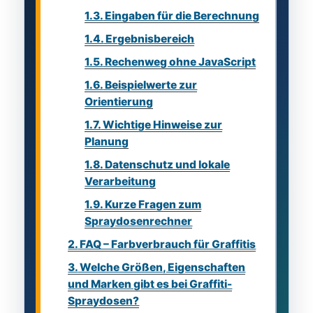
1.3.
Eingaben für die Berechnung
1.4.
Ergebnisbereich
1.5.
Rechenweg ohne JavaScript
1.6.
Beispielwerte zur
Orientierung
1.7.
Wichtige Hinweise zur
Planung
1.8.
Datenschutz und lokale
Verarbeitung
1.9.
Kurze Fragen zum
Spraydosenrechner
2.
FAQ – Farbverbrauch für Graffitis
3.
Welche Größen, Eigenschaften
und Marken gibt es bei Graffiti-
Spraydosen?