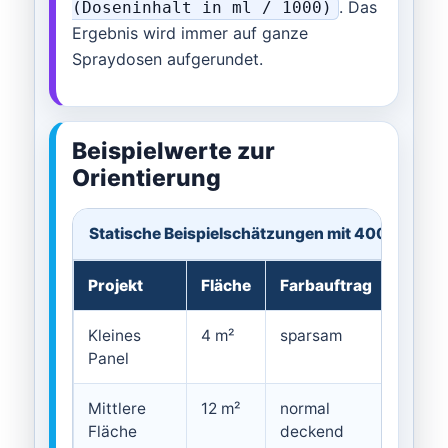
. Das
(Doseninhalt in ml / 1000)
Ergebnis wird immer auf ganze
Spraydosen aufgerundet.
Beispielwerte zur
Orientierung
Statische Beispielschätzungen mit 400-ml-Do
Projekt
Fläche
Farbauftrag
Unter
Kleines
4 m²
sparsam
glatt
Panel
Mittlere
12 m²
normal
norma
Fläche
deckend