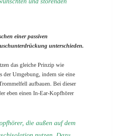
rwünschten und störenden
schen einer passiven
äuschunterdrückung unterschieden.
tzen das gleiche Prinzip wie
us der Umgebung, indem sie eine
rommelfell aufbauen. Bei dieser
der eben einen In-Ear-Kopfhörer
opfhörer, die außen auf dem
uschisolation nutzen. Dazu