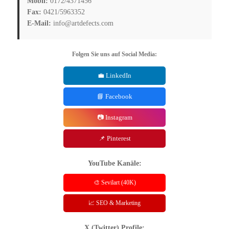
Mobil:
0172/4371456
Fax:
0421/5963352
E-Mail:
info@artdefects.com
Folgen Sie uns auf Social Media:
💼 LinkedIn
📘 Facebook
📷 Instagram
📌 Pinterest
YouTube Kanäle:
🎨 Sevilart (40K)
📈 SEO & Marketing
X (Twitter) Profile: